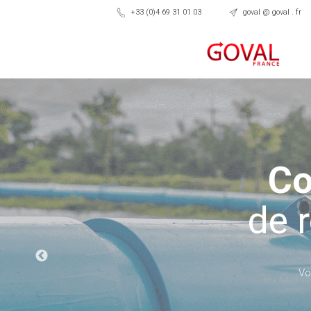
+33 (0)4 69 31 01 03
goval @ goval . fr
Co
de 
Vo