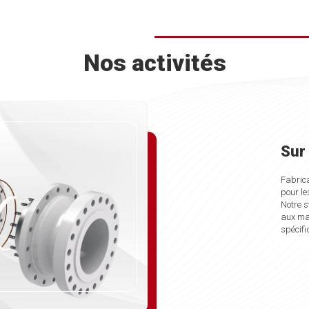
Nos activités
Sur
s à la protection des installations industrielles, Goval
Fabrica
me complète de :
pour le
Notre s
aux mar
spécifi
uits selon les contraintes et besoins de nos