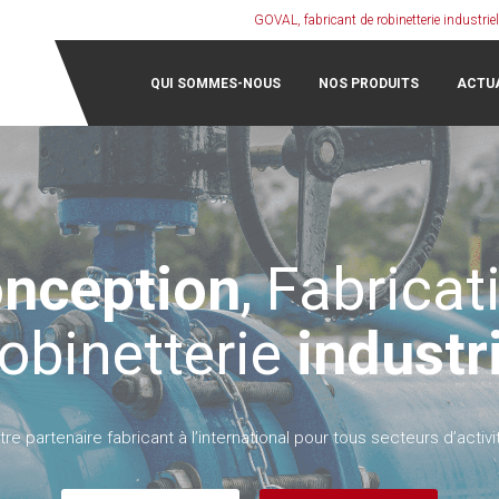
GOVAL, fabricant de robinetterie industriel
QUI SOMMES-NOUS
NOS PRODUITS
ACTU
nception
, Fabricat
robinetterie
industri
tre partenaire fabricant à l’international pour tous secteurs d’activi