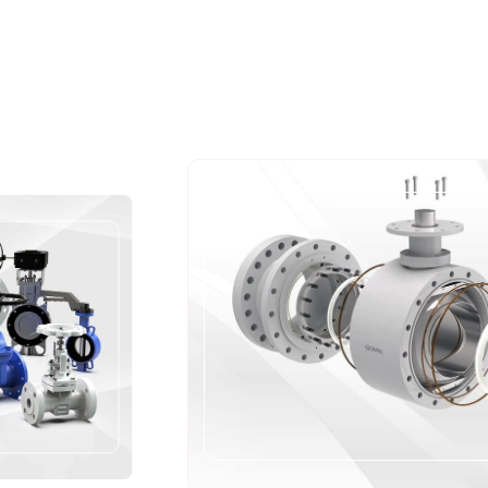
Protection
Fabricant de produits lié
France propose une gam
-Clapet anti-retour
-Filtre
-Raccordement
-Ventouse
Nous fabriquons ces prod
partenaires,