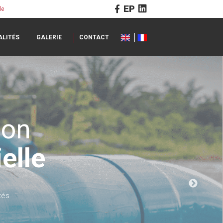
EP
le
ALITÉS
GALERIE
CONTACT
ion
elle
tés