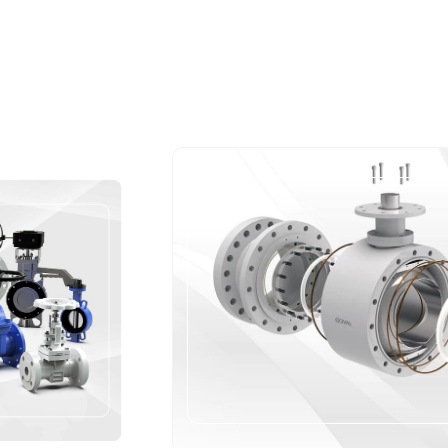
Protection
Fabricant de produits lié
France propose une gam
-Clapet anti-retour
-Filtre
-Raccordement
-Ventouse
Nous fabriquons ces prod
partenaires,