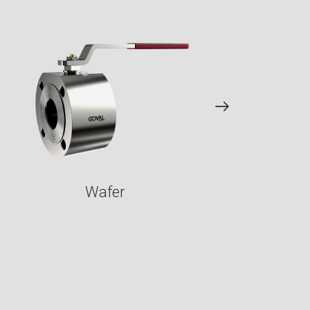
Double Block
Wafer
Bleed