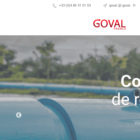
+33 (0)4 69 31 01 03
goval @ goval . fr
Co
de 
Vo