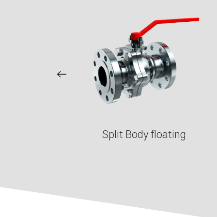
; 2 & 3 pièces
SP/NPT/SW
Split Body floating