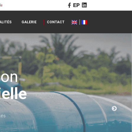
EP
le
ALITÉS
GALERIE
CONTACT
ion
elle
tés