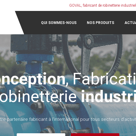
GOVAL, fabricant de robinetterie industriel
QUI SOMMES-NOUS
NOS PRODUITS
ACTU
nception
, Fabricat
robinetterie
industri
tre partenaire fabricant à l’international pour tous secteurs d’activi