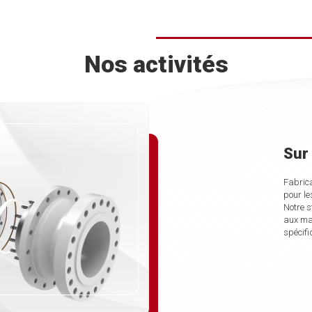
Nos activités
Sur
s à la protection des installations industrielles, Goval
Fabrica
me complète de :
pour le
Notre s
aux mar
spécifi
uits selon les contraintes et besoins de nos